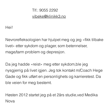
Tlf.: 9055 2292
vibeke@klinikk3.no
Hei!
Nevrorefleksologien har hjulpet meg og jeg «fikk tilbake
livet» etter sykdom og plager, som betennelser,
mage/tarm problem og depresjon.
Da jeg hadde «reist» meg etter sykdom,ble jeg
nysgjerrig på livet igjen. Jeg tok kontakt m/Coach Hege
Gade og fikk utført en personlighets og karrieretest. Da
ble veien for meg bestemt.
Høsten 2012 startet jeg på et 2års studie,ved Medika
Nova