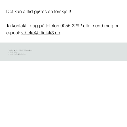
Det kan alltid gjøres en forskjell!
Ta kontakt i dag på telefon 9055 2292 eller send meg en
e-post:
vibeke@klinikk3.no
Trudvangveien 22b, 3216 Sandefjord
web: klinikk3.no
e-post:
vibeke@klinikk3.no