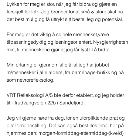
Lykken for meg er stor, når jeg får bidra og gjøre en
forskjell for folk. Jeg brenner for at små & store skal ha
det best mulig og få uttrykt sitt beste Jeg og potensial.
For meg er det viktig å se hele mennesket,være
tilpassningsdyktig og løsningsorientert. Nysgjerrigheten
min, til menneskene gjør at jeg får lyst til å bidra.
Min erfaring er gjennom alle år,at jeg har jobbet
m/mennesker i alle aldere, fra barnehage-butikk og nå
som nevrorefleksolog.
VRT Refleksologi A/S ble derfor etablert, og jeg holder
til i Trudvangveien 22b i Sandefjord.
Jeg vil gjerne høre fra deg, for en uforpliktende prat og
eller timebestilling. Det kan også bestilles time, her på
hjemmesiden: morgen-formiddag-ettermiddag-(kveld)